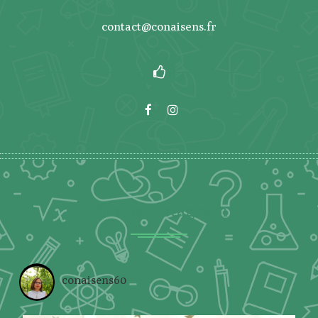
contact@conaisens.fr
Photos Instagram
conaisens60