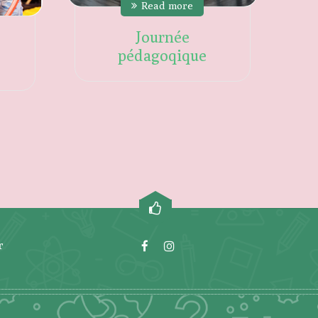
Read more
Journée
pédagoqique
r