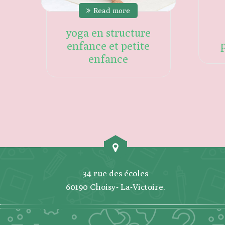
Read more
yoga en structure
enfance et petite
enfance
34 rue des écoles
60190 Choisy- La-Victoire.