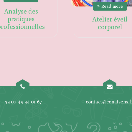
Read more
Analyse des
pratiques
Atelier éveil
professionnelles
corporel
+33 07 49 34 01 67
contact@conaisens.f