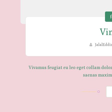
f
Vi
JalalEddi
Vivamus feugiat eu leo eget collam dolo
saenas maxims