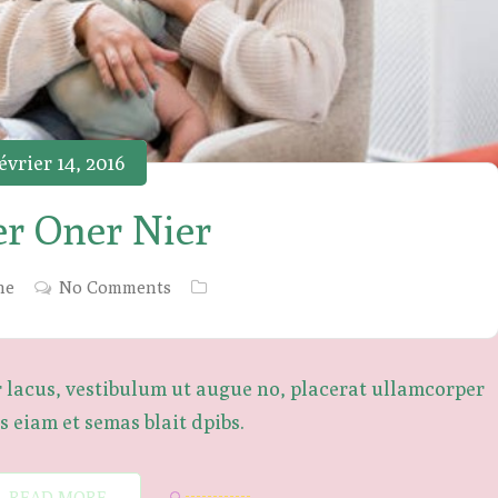
évrier 14, 2016
r Oner Nier
ne
No Comments
r lacus, vestibulum ut augue no, placerat ullamcorper
 eiam et semas blait dpibs.
READ MORE