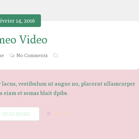
évrier 14, 2016
meo Video
ne
No Comments
r lacus, vestibulum ut augue no, placerat ullamcorper
 eiam et semas blait dpibs.
READ MORE