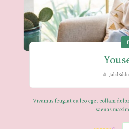
f
Youse
JalalEddi
Vivamus feugiat eu leo eget collam dolo
saenas maxims