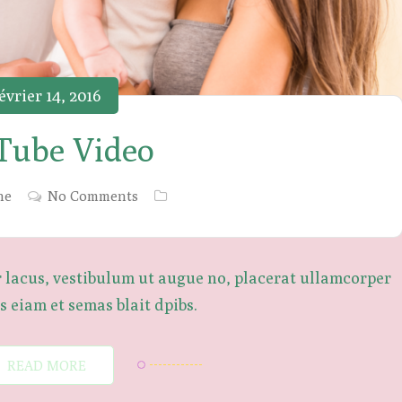
évrier 14, 2016
Tube Video
ne
No Comments
r lacus, vestibulum ut augue no, placerat ullamcorper
 eiam et semas blait dpibs.
READ MORE