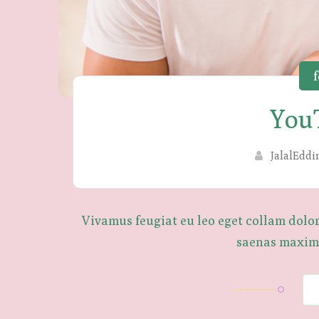
f
You
JalalEddi
Vivamus feugiat eu leo eget collam dolo
saenas maxims