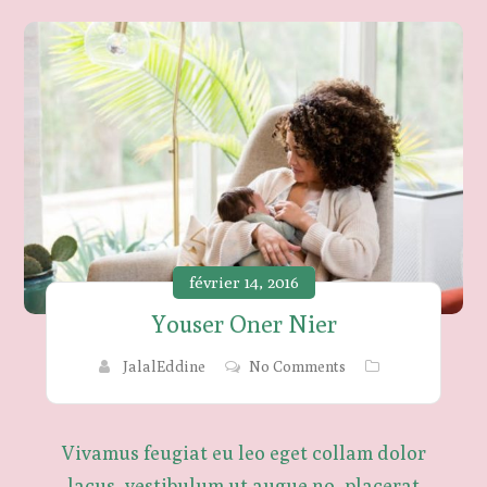
février 14, 2016
Youser Oner Nier
JalalEddine
No Comments
Vivamus feugiat eu leo eget collam dolor
lacus, vestibulum ut augue no, placerat