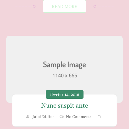
READ MORE
février 14, 2016
Nunc suspit ante
JalalEddine
No Comments