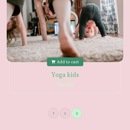
Add to cart
Yoga kids
60,00
€
1
2