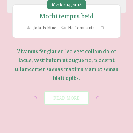
février 14, 2016
Morbi tempus beid
JalalEddine
No Comments
Vivamus feugiat eu leo eget collam dolor
lacus, vestibulum ut augue no, placerat
ullamcorper saenas maxims eiam et semas
blait dpibs.
READ MORE