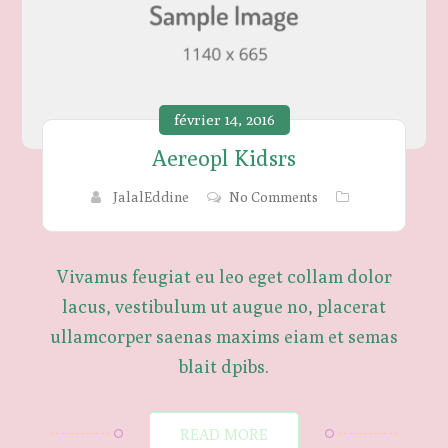
février 14, 2016
Aereopl Kidsrs
JalalEddine
No Comments
Vivamus feugiat eu leo eget collam dolor
lacus, vestibulum ut augue no, placerat
ullamcorper saenas maxims eiam et semas
blait dpibs.
READ MORE