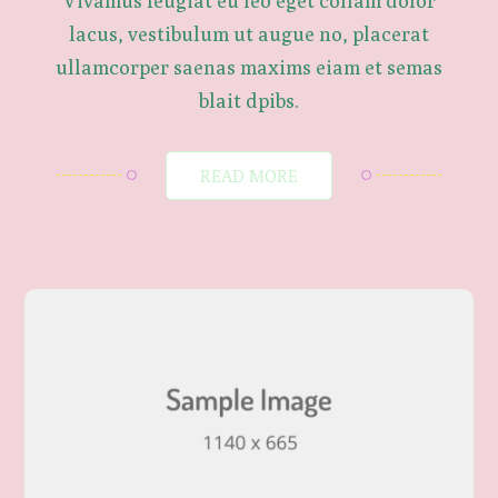
Vivamus feugiat eu leo eget collam dolor
lacus, vestibulum ut augue no, placerat
ullamcorper saenas maxims eiam et semas
blait dpibs.
READ MORE