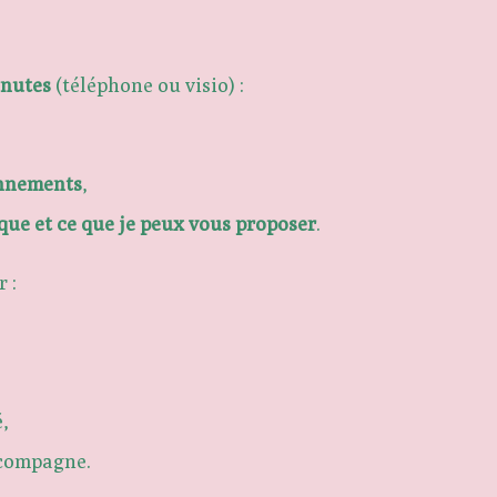
inutes
(téléphone ou visio) :
onnements
,
que et ce que je peux vous proposer
.
 :
é,
ccompagne.