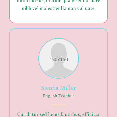
nulla cursus, dictum quaaesent ornare
nibh vel molestienlla non vul uate.
Sienna Miller
English Teacher
Curabitur sed lacus fauc ibus, efficitur